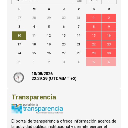
L
M
X
J
V
S
D
27
28
29
30
31
1
2
3
4
5
6
7
8
9
10
11
12
13
14
15
16
17
18
19
20
21
22
23
24
25
26
27
28
29
30
31
1
2
3
4
5
6
10/08/2026
22:
29
:40
(UTC/GMT +2)
Transparencia
El portal de transparencia ofrece información acerca de
la actividad pública institucional y permite ejercer el